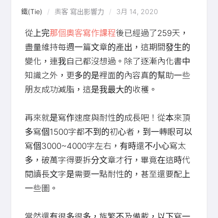
鐵(Tie)
奧客
寫出影響力
3月 14, 2020
從上完
那個奧客寫作課程
後已經過了259天，
盡量維持每週一篇文章的產出，這期間發生的
變化，連我自己都沒想過。除了逐漸內化書中
知識之外，更多的是裡面的內容真的幫助一些
朋友成功減脂，這是我最大的收穫。
再來就是寫作速度與耐性的成長吧！從本來頂
多寫個1500字都不到的初心者，到一轉眼可以
寫個3000~4000字左右，有時還不小心寫太
多，破萬字得要拆分文章才行，畢竟在這時代
閱讀長文字是需要一點耐性的，甚至還要配上
一些圖。
當然還有很多很多，族繁不及備載，以下寫一