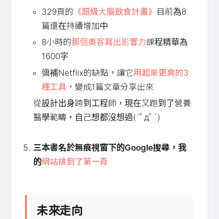
329頁的
《超級大腦飲食計畫》
目前為8
篇還在持續增加中
8小時的
那個奧客寫出影響力
課程精華為
1600字
彌補Netflix的缺點，讓它
用起來更爽的3
種工具
，變成1篇文章分享出來
從設計出身跨到工程師，現在又跑到了營養
醫學範疇，自己想都沒想過(´ﾟдﾟ`)
三本書名於無痕視窗下的Google搜尋，我
的
網站排到了第一頁
未來走向