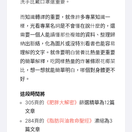
洗手比戴口罩還重要。
而知識轉譯的重要，就像許多專業知識一
樣，光看專業名詞是不會懂在說什麼的，還
需要一個人能讀懂那些複雜的資料、整理歸
納出脈絡，化為圖片或沒特別看書也能容易
理解的文字。就像要明白營養比熱量更重要
的簡單解釋，吃同樣熱量的炸薯條跟花椰菜
比，想一想就能簡單明白，哪個對身體更不
好。
這段時間將
305頁的
《肥胖大解密》
篩選精華為12篇
文章
284頁的
《脂肪與油救命聖經》
濃縮為3
篇文章