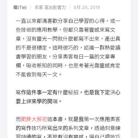
鐵(Tie)
奧客
寫出影響力
9月 29, 2019
一直以來都滿喜歡分享自己學習的心得，或一
些技術的應用教學，但都只靠著靈感來寫文
章，沒有靈光一閃就什麼都寫不出來，產出真
的不是很穩定。這時很巧的，認識一群熱愛讀
書學習的朋友，分享奧客每日一篇的文章專
欄，吸收新知的同時，也思考著光靠靈感肯定
不能做到每天一文。
寫作這件事一定有什麼秘招，也是我下定決心
要上課來學的開端。
而
肥胖大解密
這本書，就是我第一次應用奧客
的寫作技巧所寫出來的系列文章，透過刻意練
習持續的寫，不管有沒有靈感，逼自己把技巧